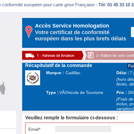
e conformité européen pour carte grise Française -
Tél: 01 45 33 10 2
Accès Service Homologation
Votre certificat de conformité
européen dans les plus brefs délais
Récapitulatif de la commande
Pa
Marque :
Cadillac
Délai :
7 
(hors dél
fériés, dé
Type :
VÃ©hicule de Tourisme
Prix :
26
(Frais de
inclus, p
variation)
Veuillez remplir le formulaire ci-dessous :
Email*