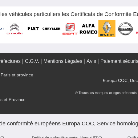
s véhicules particuliers les Certificats de Conformité 
réfectures
C.G.V.
Mentions Légales
Avis
Paiement sécuri
Paris et province
€uropa COC, Docum
® Toutes les marques et logos présentés ap
s et Province
s de conformité européens Europa COC, Service homolog
OC)
Certificat de conformité européen Hyundai (COC)
Certifi