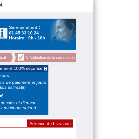
4
Service client :
01 45 33 10 24
Horaire : 9h - 18h
iement 100% sécurisé
jours
ais de paiement et jours
lais estimatif)
0€
 dossier et d’envoi
rix minimum sujet à
Adresse de Livraison