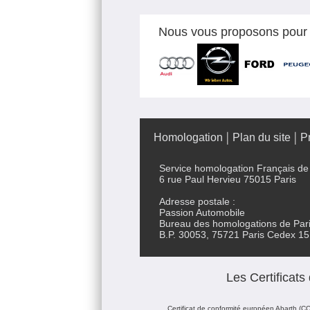
Nous vous proposons pour le
Homologation
Plan du site
P
Service homologation Français de 
6 rue Paul Hervieu 75015 Paris
Adresse postale :
Passion Automobile
Bureau des homologations de Pari
B.P. 30053, 75721 Paris Cedex 15
Les Certificat
Certificat de conformité européen Abarth (C