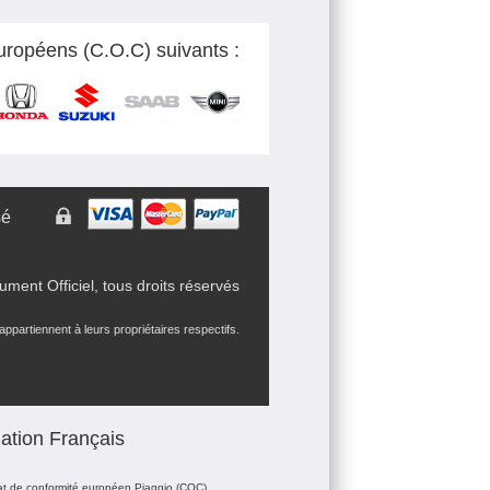
Européens (C.O.C) suivants :
sé
ent Officiel, tous droits réservés
partiennent à leurs propriétaires respectifs.
ation Français
cat de conformité européen Piaggio (COC)