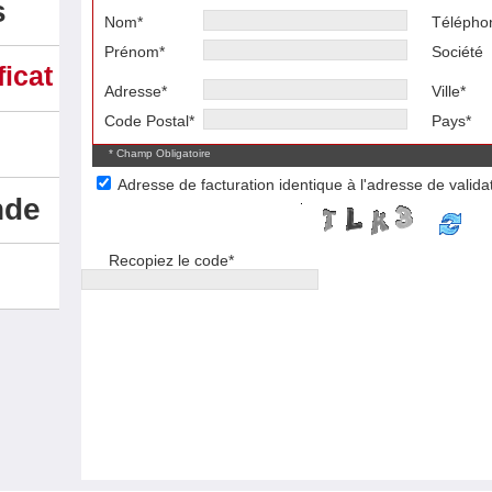
s
Nom*
Télépho
Prénom*
Société
icat
Adresse*
Ville*
Code Postal*
Pays*
* Champ Obligatoire
Adresse de facturation identique à l'adresse de valida
nde
Recopiez le code*