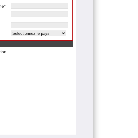
ne*
tion