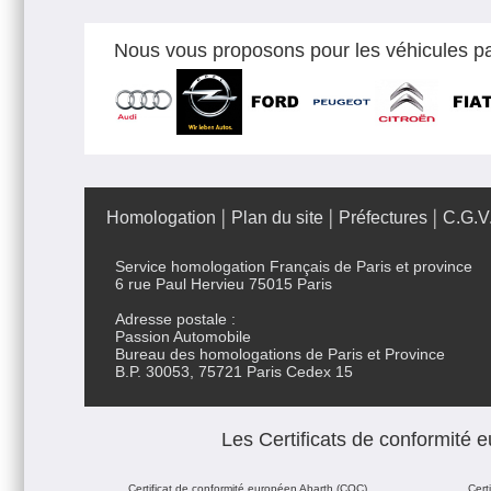
Nous vous proposons pour les véhicules par
Homologation
Plan du site
Préfectures
C.G.V
Service homologation Français de Paris et province
6 rue Paul Hervieu 75015 Paris
Adresse postale :
Passion Automobile
Bureau des homologations de Paris et Province
B.P. 30053, 75721 Paris Cedex 15
Les Certificats de conformité
Certificat de conformité européen Abarth (COC)
Cert