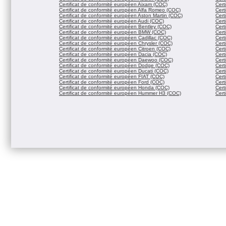
Certificat de conformité européen Aixam (COC)
Cert
Certificat de conformité européen Alfa Romeo (COC)
Cert
Certificat de conformité européen Aston Martin (COC)
Cert
Certificat de conformité européen Audi (COC)
Cert
Certificat de conformité européen Bentley (COC)
Cert
Certificat de conformité européen BMW (COC)
Cert
Certificat de conformité européen Cadillac (COC)
Cert
Certificat de conformité européen Chrysler (COC)
Cert
Certificat de conformité européen Citroen (COC)
Cert
Certificat de conformité européen Dacia (COC)
Cert
Certificat de conformité européen Daewoo (COC)
Cert
Certificat de conformité européen Dodge (COC)
Cert
Certificat de conformité européen Ducati (COC)
Cert
Certificat de conformité européen FIAT (COC)
Cert
Certificat de conformité européen Ford (COC)
Cert
Certificat de conformité européen Honda (COC)
Cert
Certificat de conformité européen Hummer H3 (COC)
Cert